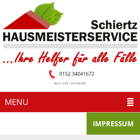
0152 34041672
Büro: 0351 84166388
MENU
IMPRESSUM